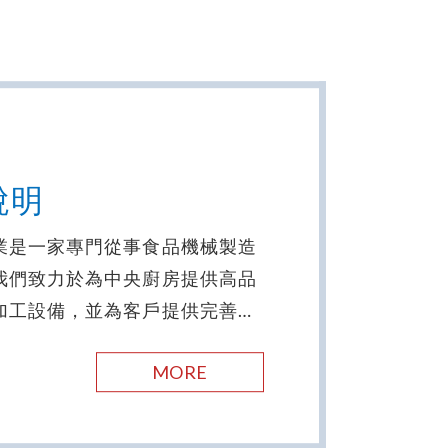
說明
業是一家專門從事食品機械製造
我們致力於為中央廚房提供高品
加工設備，並為客戶提供完善的
。我們的產品涵蓋批量式半自動
MORE
機、批量式半自動升降油炸機、
炸料理機、千人份煮蒸式煮飯
儲存機及各種客製化油炸系列設