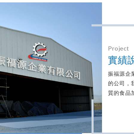
Project
實績
振福源企
的公司，
質的食品
售後服務
出料油炸
滾筒式滷
機、濾油